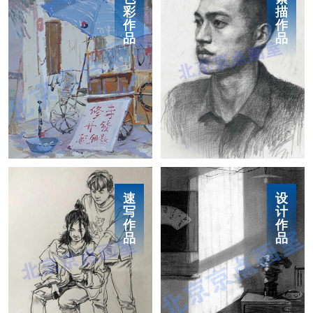
彩
描
作
作
品
品
速
设
写
计
作
作
品
品