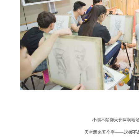
小编不禁仰天长啸啊哈哈..
天空飘来五个字——
这都不