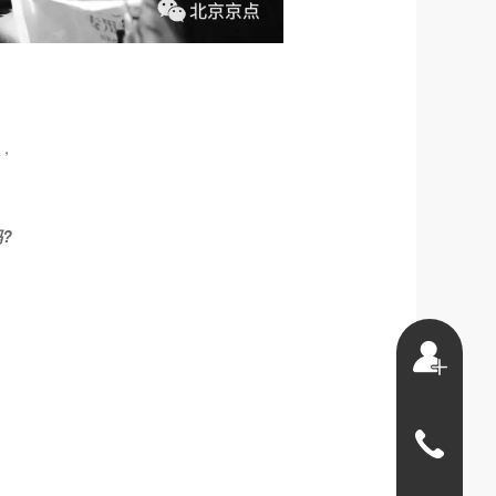
，
?
010-
84399603