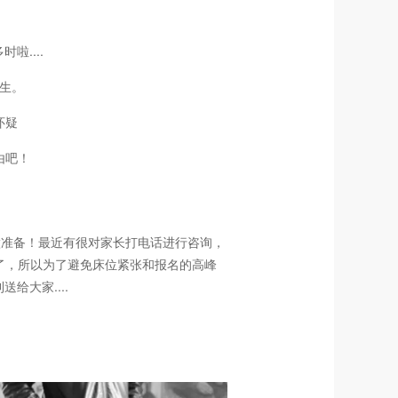
啦....
生。
怀疑
由吧！
做准备！最近有很对家长打电话进行咨询，
了，所以为了避免床位紧张和报名的高峰
给大家....