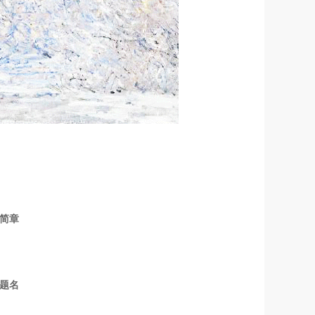
生简章
题名