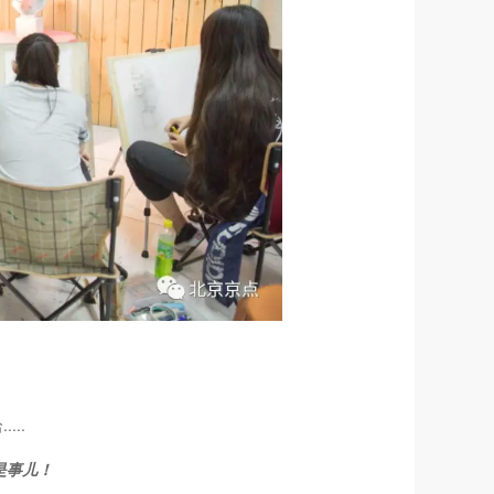
...
是事儿！