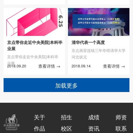
京点​带你走近中央美院|本科毕
清华代表一个高度
业展
京点画室连续三年夺得清华大学
京点​带你走近中央美院|本科毕
河北状元
业展
2018.09.20
查看详情 →
2018.09.14
查看详情 →
加载更多
关于
招生
成绩
师资
作品
校区
资讯
联系