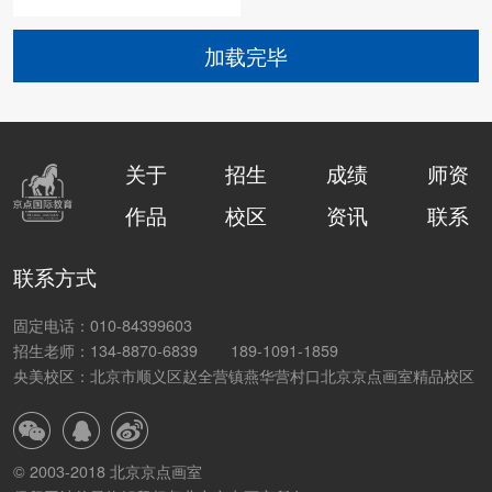
加载完毕
关于
招生
成绩
师资
作品
校区
资讯
联系
联系方式
固定电话：010-84399603
招生老师：134-8870-6839
189-1091-1859
央美校区：北京市顺义区赵全营镇燕华营村口北京京点画室精品校区
© 2003-2018 北京京点画室