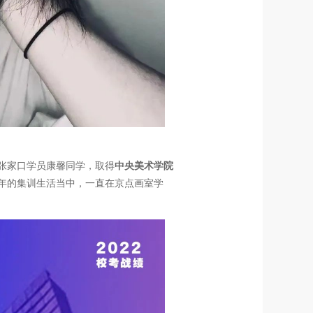
张家口学员康馨同学，取得
中央美术学院
年的集训生活当中，一直在京点画室学
。