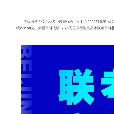
康馨同学不仅在校考中表现优秀，同时在2022河北美术联
绩
272.50
分，素描单科成绩
97.75
高分夺得河北美术联考单科