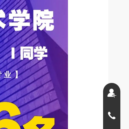
010-
84399603